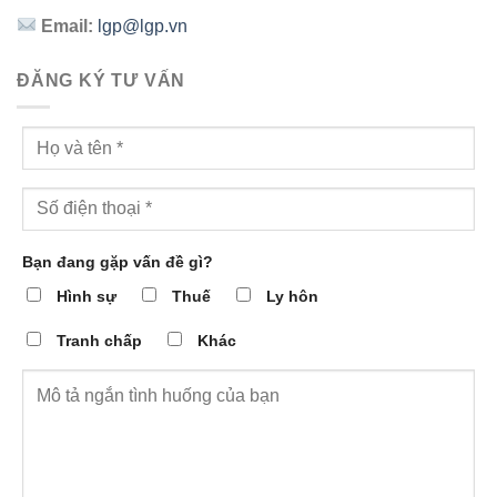
Email:
lgp@lgp.vn
ĐĂNG KÝ TƯ VẤN
Bạn đang gặp vấn đề gì?
Hình sự
Thuế
Ly hôn
Tranh chấp
Khác