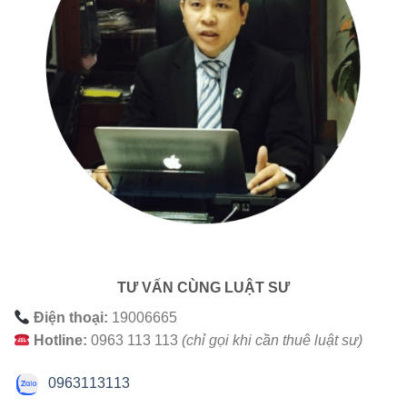
TƯ VẤN CÙNG LUẬT SƯ
Điện thoại:
19006665
Hotline:
0963 113 113
(chỉ gọi khi cần thuê luật sư)
0963113113