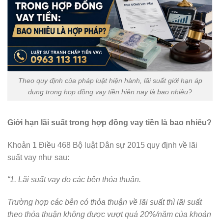
Theo quy định của pháp luật hiện hành, lãi suất giới hạn áp
dụng trong hợp đồng vay tiền hiện nay là bao nhiêu?
Giới hạn lãi suất trong hợp đồng vay tiền là bao nhiêu?
Khoản 1 Điều 468 Bộ luật Dân sự 2015 quy định về lãi
suất vay như sau:
“1. Lãi suất vay do các bên thỏa thuận.
Trường hợp các bên có thỏa thuận về lãi suất thì lãi suất
theo thỏa thuận không được vượt quá 20%/năm của khoản