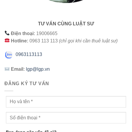
TƯ VẤN CÙNG LUẬT SƯ
Điện thoại:
19006665
Hotline:
0963 113 113
(chỉ gọi khi cần thuê luật sư)
0963113113
Email:
lgp@lgp.vn
ĐĂNG KÝ TƯ VẤN
Bạn đang gặp vấn đề gì?