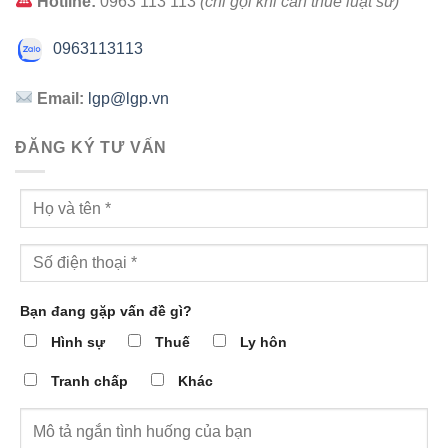
Hotline:
0963 113 113
(chỉ gọi khi cần thuê luật sư)
0963113113
Email:
lgp@lgp.vn
ĐĂNG KÝ TƯ VẤN
Bạn đang gặp vấn đề gì?
Hình sự
Thuế
Ly hôn
Tranh chấp
Khác