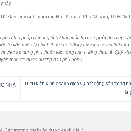
p pháp.
 chỉ: 100 Đào Duy Anh, phường Đức Nhuận (Phú Nhuận), TP.HCM 
góc nhìn pháp lý mang tính khái quát, hỗ trợ người đọc tiếp cậ
iến tư vấn pháp lý chính thức cho bất kỳ trường hợp cụ thể nào
m và việc áp dụng phụ thuộc vào từng tình huống thực tế, Quý k
 chuyên môn để được hướng dẫn phù hợp.)
Điều kiện kinh doanh dịch vụ bất động sản trong 
NG NHÀ
là 
i.
Các trường bắt buộc được đánh dấu
*