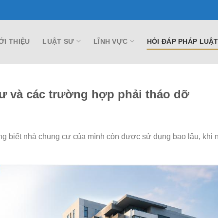
ỚI THIỆU
LUẬT SƯ
LĨNH VỰC
HỎI ĐÁP PHÁP LUẬ
ư và các trường hợp phải tháo dỡ
ng biết nhà chung cư của mình còn được sử dụng bao lâu, khi 