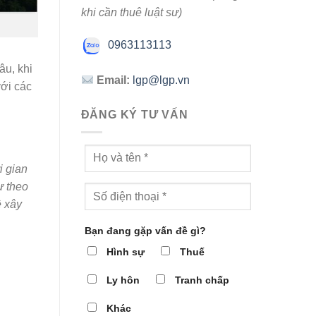
khi cần thuê luật sư)
0963113113
âu, khi
Email:
lgp@lgp.vn
với các
ĐĂNG KÝ TƯ VẤN
i gian
ư theo
ề xây
Bạn đang gặp vấn đề gì?
Hình sự
Thuế
Ly hôn
Tranh chấp
Khác