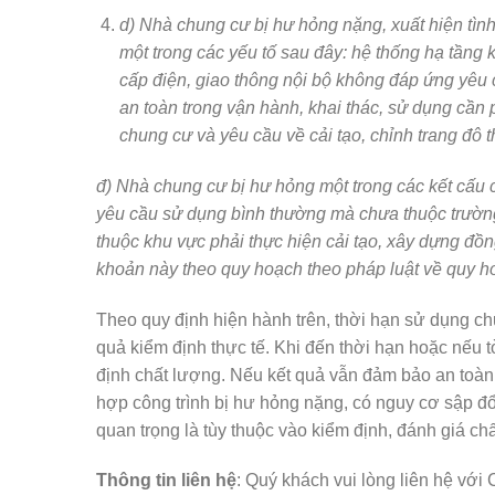
d) Nhà chung cư bị hư hỏng nặng, xuất hiện tình
một trong các yếu tố sau đây: hệ thống hạ tầng 
cấp điện, giao thông nội bộ không đáp ứng yêu 
an toàn trong vận hành, khai thác, sử dụng cầ
chung cư và yêu cầu về cải tạo, chỉnh trang đô th
đ) Nhà chung cư bị hư hỏng một trong các kết cấu 
yêu cầu sử dụng bình thường mà chưa thuộc trường
thuộc khu vực phải thực hiện cải tạo, xây dựng đồ
khoản này theo quy hoạch theo pháp luật về quy ho
Theo quy định hiện hành trên, thời hạn sử dụng ch
quả kiểm định thực tế. Khi đến thời hạn hoặc nếu
định chất lượng. Nếu kết quả vẫn đảm bảo an toàn 
hợp công trình bị hư hỏng nặng, có nguy cơ sập đ
quan trọng là tùy thuộc vào kiểm định, đánh giá 
Thông tin liên hệ
: Quý khách vui lòng liên hệ vớ