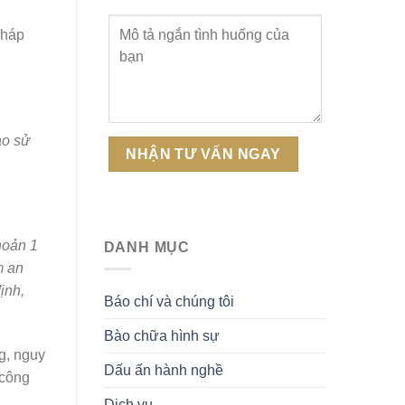
pháp
ào sử
hoản 1
DANH MỤC
m an
ịnh,
Báo chí và chúng tôi
Bào chữa hình sự
g, nguy
Dấu ấn hành nghề
 công
Dịch vụ