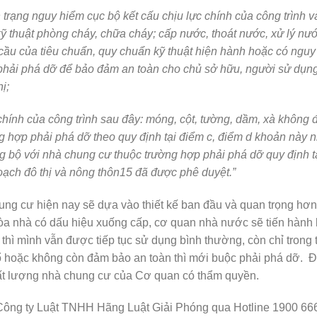
 trạng nguy hiểm cục bộ kết cấu chịu lực chính của công trình v
kỹ thuật phòng cháy, chữa cháy; cấp nước, thoát nước, xử lý nướ
cầu của tiêu chuẩn, quy chuẩn kỹ thuật hiện hành hoặc có nguy
n phải phá dỡ để bảo đảm an toàn cho chủ sở hữu, người sử dụn
ị;
chính của công trình sau đây: móng, cột, tường, dầm, xà không
 hợp phải phá dỡ theo quy định tại điểm c, điểm d khoản này 
ng bộ với nhà chung cư thuộc trường hợp phải phá dỡ quy định t
ạch đô thị và nông thôn
15
đã được phê duyệt.”
ung cư hiện nay sẽ dựa vào thiết kế ban đầu và quan trọng hơn 
 tòa nhà có dấu hiệu xuống cấp, cơ quan nhà nước sẽ tiến hành
thì mình vẫn được tiếp tục sử dụng bình thường, còn chỉ trong
ổ hoặc không còn đảm bảo an toàn thì mới buộc phải phá dỡ. Đ
chất lượng nhà chung cư của Cơ quan có thẩm quyền.
i Công ty Luật TNHH Hãng Luật Giải Phóng qua Hotline 1900 66