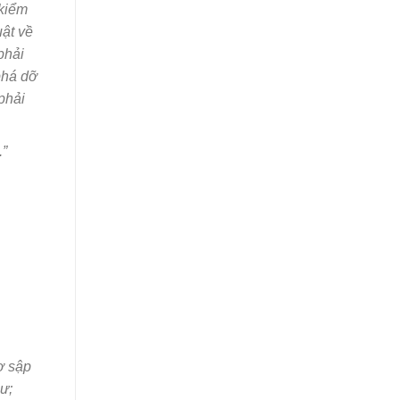
 kiểm
uật về
phải
phá dỡ
phải
.”
ơ sập
ư;