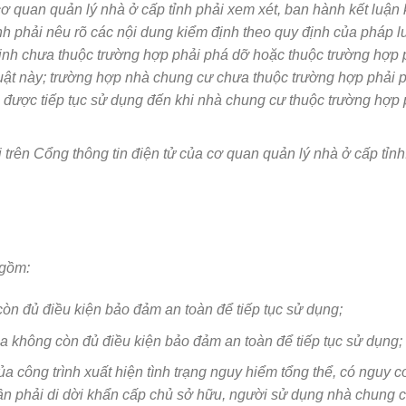
ơ quan quản lý nhà ở cấp tỉnh phải xem xét, ban hành kết luận
h phải nêu rõ các nội dung kiểm định theo quy định của pháp l
ịnh chưa thuộc trường hợp phải phá dỡ hoặc thuộc trường hợp 
Luật này; trường hợp nhà chung cư chưa thuộc trường hợp phải 
ian được tiếp tục sử dụng đến khi nhà chung cư thuộc trường hợp 
 trên Cổng thông tin điện tử của cơ quan quản lý nhà ở cấp tỉnh
 gồm:
òn đủ điều kiện bảo đảm an toàn để tiếp tục sử dụng;
ọa không còn đủ điều kiện bảo đảm an toàn để tiếp tục sử dụng;
ủa công trình xuất hiện tình trạng nguy hiểm tổng thể, có nguy c
cần phải di dời khẩn cấp chủ sở hữu, người sử dụng nhà chung c