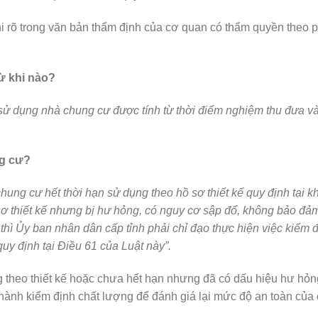
hi rõ trong văn bản thẩm định của cơ quan có thẩm quyền theo 
ừ khi nào?
 sử dụng nhà chung cư được tính từ thời điểm nghiệm thu đưa v
ng cư?
chung cư hết thời hạn sử dụng theo hồ sơ thiết kế quy định tại k
sơ thiết kế nhưng bị hư hỏng, có nguy cơ sập đổ, không bảo đả
hì Ủy ban nhân dân cấp tỉnh phải chỉ đạo thực hiện việc kiểm đ
uy định tại Điều 61 của Luật này”.
g theo thiết kế hoặc chưa hết hạn nhưng đã có dấu hiệu hư hỏn
 hành kiểm định chất lượng để đánh giá lại mức độ an toàn của