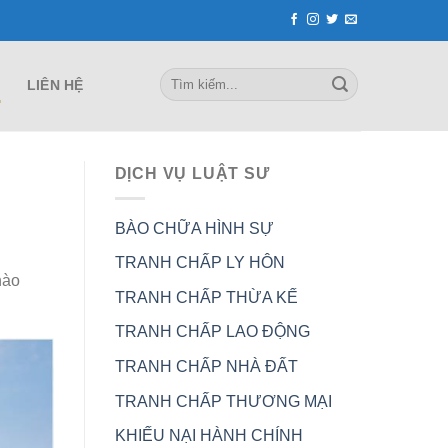
T
LIÊN HỆ
DỊCH VỤ LUẬT SƯ
BÀO CHỮA HÌNH SỰ
TRANH CHẤP LY HÔN
nào
TRANH CHẤP THỪA KẾ
TRANH CHẤP LAO ĐỘNG
TRANH CHẤP NHÀ ĐẤT
TRANH CHẤP THƯƠNG MẠI
KHIẾU NẠI HÀNH CHÍNH