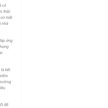
à có
c thải;
 cơ mất
g nhà
 đáp ứng
nhưng
ại
là kết
 kiểm
 trường
iều
65 để