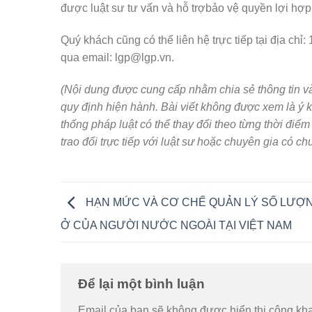
được luật sư tư vấn và hỗ trợbảo vệ quyền lợi hợ
Quý khách cũng có thể liên hệ trực tiếp tại địa
qua email: lgp@lgp.vn.
(
Nội dung được cung cấp nhằm chia sẻ thông tin và 
quy định hiện hành. Bài viết không được xem là ý k
thống pháp luật có thể thay đổi theo từng thời điể
trao đổi trực tiếp với luật sư hoặc chuyên gia có
HẠN MỨC VÀ CƠ CHẾ QUẢN LÝ SỐ LƯỢ
Ở CỦA NGƯỜI NƯỚC NGOÀI TẠI VIỆT NAM
Để lại một bình luận
Email của bạn sẽ không được hiển thị công kha