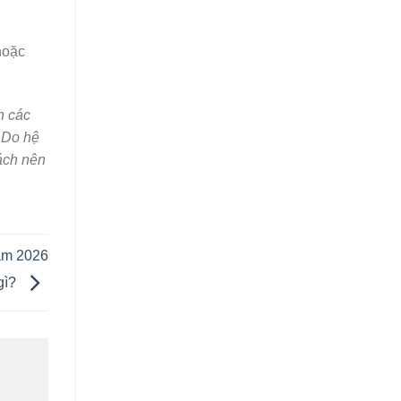
hoặc
n các
. Do hệ
hách nên
năm 2026
gì?