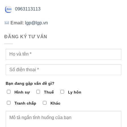
0963113113
Email:
lgp@lgp.vn
ĐĂNG KÝ TƯ VẤN
Bạn đang gặp vấn đề gì?
Hình sự
Thuế
Ly hôn
Tranh chấp
Khác