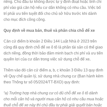
riêng. Chủ đầu tư không được tự ý định đoạt hoặc tính chi
phí vào giá căn hộ nếu cư dân không có nhu cầu. Việc bố
trí phải ưu tiên tuyệt đối cho chủ sở hữu trước khi dành
cho mục đích công cộng.
Quy định về mua bán, thuê và phân chia chỗ để xe
Căn cứ điểm b khoản 2 Điều 144 Luật Nhà ở 2023 trên
cũng đã quy định chỗ để xe ô tô là phần tài sản có thể giao
dịch riêng, đồng thời bảo đảm minh bạch chi phí và ưu tiên
quyền lợi của cư dân trong việc sử dụng chỗ để xe
.
Thêm vào đó căn cứ điểm a, b, c khoản 3 Điều 13 quy định
về Quy chế quản lý, sử dụng nhà chung cư (Ban hành kèm
theo Thông tư số 05/2024/TT-BXD) quy định:
“a) Trường hợp nhà chung cư có đủ chỗ để xe ô tô dành
cho mỗi căn hộ và người mua căn hộ có nhu cầu mua hoặc
thuê chỗ để xe này thì chủ đầu tư phải giải quyết bán hoặc