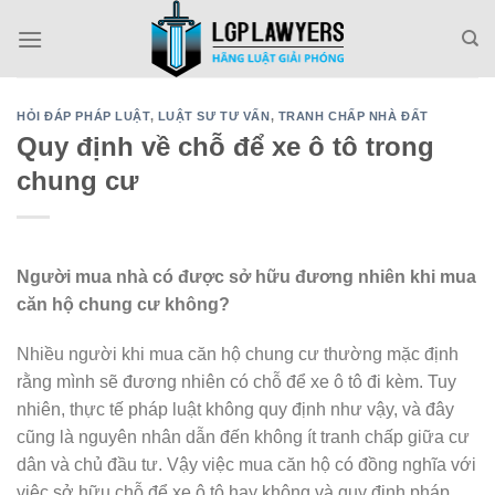
Skip
to
content
HỎI ĐÁP PHÁP LUẬT
,
LUẬT SƯ TƯ VẤN
,
TRANH CHẤP NHÀ ĐẤT
Quy định về chỗ để xe ô tô trong
chung cư
Người mua nhà có được sở hữu đương nhiên khi mua
căn hộ chung cư không?
Nhiều người khi mua căn hộ chung cư thường mặc định
rằng mình sẽ đương nhiên có chỗ để xe ô tô đi kèm. Tuy
nhiên, thực tế pháp luật không quy định như vậy, và đây
cũng là nguyên nhân dẫn đến không ít tranh chấp giữa cư
dân và chủ đầu tư. Vậy việc mua căn hộ có đồng nghĩa với
việc sở hữu chỗ để xe ô tô hay không và quy định pháp