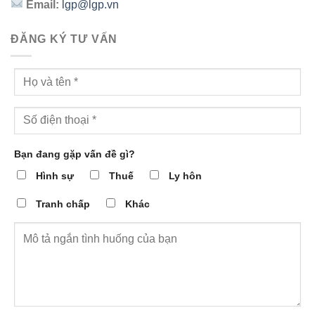
Email:
lgp@lgp.vn
ĐĂNG KÝ TƯ VẤN
Bạn đang gặp vấn đề gì?
Hình sự
Thuế
Ly hôn
Tranh chấp
Khác