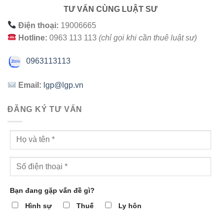
TƯ VẤN CÙNG LUẬT SƯ
Điện thoại:
19006665
Hotline:
0963 113 113
(chỉ gọi khi cần thuê luật sư)
0963113113
Email:
lgp@lgp.vn
ĐĂNG KÝ TƯ VẤN
Bạn đang gặp vấn đề gì?
Hình sự
Thuế
Ly hôn