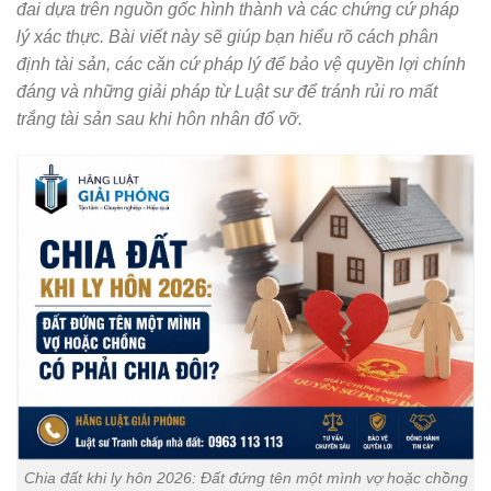
đai dựa trên nguồn gốc hình thành và các chứng cứ pháp
lý xác thực. Bài viết này sẽ giúp bạn hiểu rõ cách phân
định tài sản, các căn cứ pháp lý để bảo vệ quyền lợi chính
đáng và những giải pháp từ Luật sư để tránh rủi ro mất
trắng tài sản sau khi hôn nhân đổ vỡ.
Chia đất khi ly hôn 2026: Đất đứng tên một mình vợ hoặc chồng