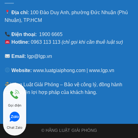
Địa chỉ:
100 Đào Duy Anh, phường Đức Nhuận (Phú
Nhuận), TP.HCM
Điện thoại:
1900 6665
Hotline:
0963 113 113
(chỉ gọi khi cần thuê luật sư)
Email:
lgp@lgp.vn
Website:
www.luatgiaiphong.com
|
www.lgp.vn
Hãng Luật Giải Phóng – Bảo vệ công lý, đồng hành
cùng quyền lợi hợp pháp của khách hàng.
Gọi điện
Chat Zalo
© HÃNG LUẬT GIẢI PHÓNG